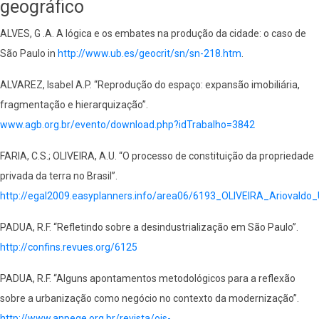
geográfico
ALVES, G .A. A lógica e os embates na produção da cidade: o caso de
São Paulo in
http://www.ub.es/geocrit/sn/sn-218.htm
.
ALVAREZ, Isabel A.P. “Reprodução do espaço: expansão imobiliária,
fragmentação e hierarquização”.
www.agb.org.br/evento/download.php?idTrabalho=3842
FARIA, C.S.; OLIVEIRA, A.U. “O processo de constituição da propriedade
privada da terra no Brasil”.
http://egal2009.easyplanners.info/area06/6193_OLIVEIRA_Ariovaldo
PADUA, R.F. “Refletindo sobre a desindustrialização em São Paulo”.
http://confins.revues.org/6125
PADUA, R.F. “Alguns apontamentos metodológicos para a reflexão
sobre a urbanização como negócio no contexto da modernização”.
http://www.anpege.org.br/revista/ojs-