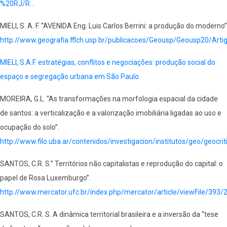
%20RJ/R…
MIELI, S. A. F. “AVENIDA Eng. Luis Carlos Berrini: a produção do moderno”
http://www.geografia.fflch.usp.br/publicacoes/Geousp/Geousp20/Art
MIELI, S.A.F. estratégias, conflitos e negociações: produção social do
espaço e segregação urbana em São Paulo.
MOREIRA, G.L. “As transformações na morfologia espacial da cidade
de santos: a verticalização e a valorização imobiliária ligadas ao uso e
ocupação do solo”.
http://www.filo.uba.ar/contenidos/investigacion/institutos/geo/geocrit
SANTOS, C.R. S.” Territórios não capitalistas e reprodução do capital: o
papel de Rosa Luxemburgo”.
http://www.mercator.ufc.br/index.php/mercator/article/viewFile/393/
SANTOS, C.R. S. A dinâmica territorial brasileira e a inversão da “tese