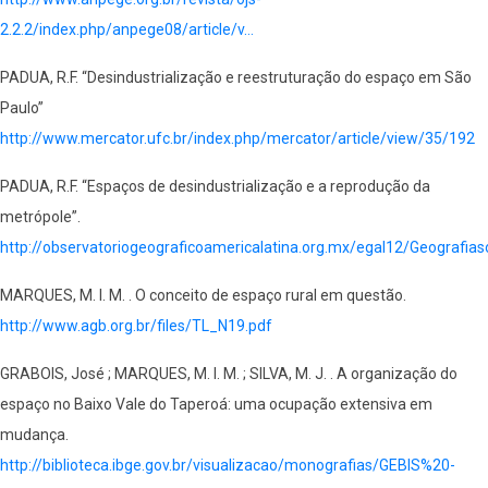
2.2.2/index.php/anpege08/article/v…
PADUA, R.F. “Desindustrialização e reestruturação do espaço em São
Paulo”
http://www.mercator.ufc.br/index.php/mercator/article/view/35/192
PADUA, R.F. “Espaços de desindustrialização e a reprodução da
metrópole”.
http://observatoriogeograficoamericalatina.org.mx/egal12/Geografias
MARQUES, M. I. M. . O conceito de espaço rural em questão.
http://www.agb.org.br/files/TL_N19.pdf
GRABOIS, José ; MARQUES, M. I. M. ; SILVA, M. J. . A organização do
espaço no Baixo Vale do Taperoá: uma ocupação extensiva em
mudança.
http://biblioteca.ibge.gov.br/visualizacao/monografias/GEBIS%20-