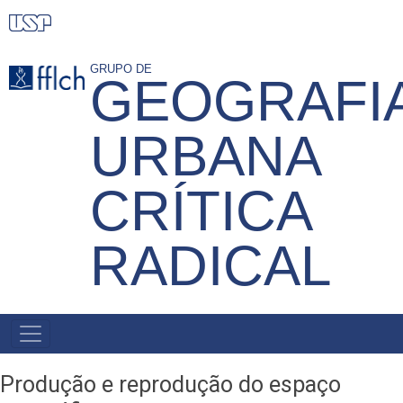
Pular
para
o
GRUPO DE
GEOGRAFI
conteúdo
principal
URBANA
CRÍTICA
RADICAL
MENU
PRIMÁRIO
Produção e reprodução do espaço