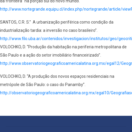
da fronteira” na porção sul do novo mundo.
http://www.nortegrande.equipu.cl/index.php/nortegrande/article/viewF
SANTOS, C.R. S.” A urbanização periférica como condição da
industrialização tardia: a inversão no caso brasileiro”.
http://www.filo.uba.ar/contenidos/investigacion/institutos/geo/geocrit
VOLOCHKO, D. “Produção da habitação na periferia metropolitana de
São Paulo e a ação do setor imobiliário financeirizado”.
http://www.observatoriogeograficoamericalatina.org.mx/egal12/Geog
VOLOCHKO, D. “A produção dos novos espaços residenciais na
metrópole de São Paulo: o caso do Panamby”.
http://observatoriogeograficoamericalatina.org.mx/egal10/Geografias